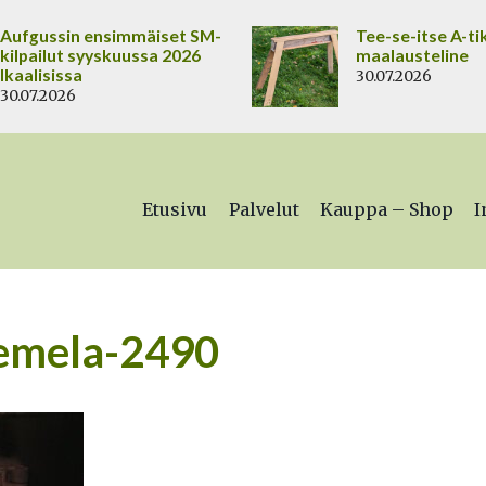
Aufgussin ensimmäiset SM-
Tee-se-itse A-ti
kilpailut syyskuussa 2026
maalausteline
Ikaalisissa
30.07.2026
30.07.2026
Etusivu
Palvelut
Kauppa – Shop
I
iemela-2490