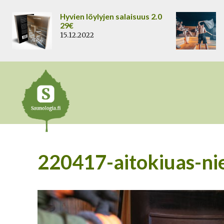
Siirry
Hyvien löylyjen salaisuus 2.0
sisältöön
29€
15.12.2022
220417-aitokiuas-n