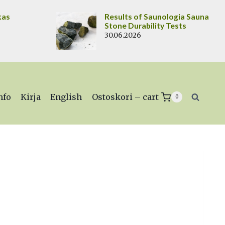
kas
Results of Saunologia Sauna
Stone Durability Tests
30.06.2026
nfo
Kirja
English
Ostoskori – cart
0