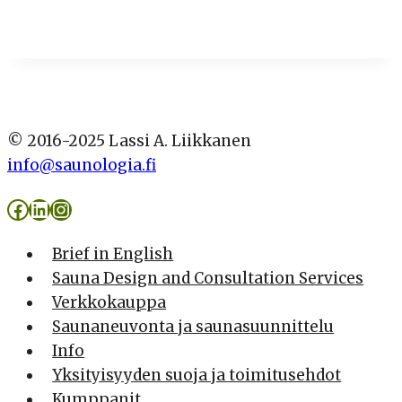
© 2016-2025 Lassi A. Liikkanen
info@saunologia.fi
Facebook
LinkedIn
Instagram
Brief in English
Sauna Design and Consultation Services
Verkkokauppa
Saunaneuvonta ja saunasuunnittelu
Info
Yksityisyyden suoja ja toimitusehdot
Kumppanit