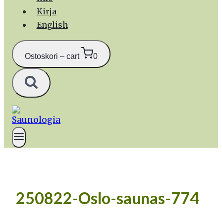
Kirja
English
Ostoskori – cart
0
250822-Oslo-saunas-774