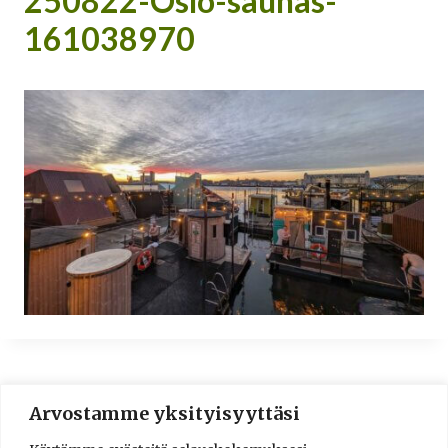
250822-Oslo-saunas-
161038970
Arvostamme yksityisyyttäsi
© 2016-2025 Lassi A. Liikkanen