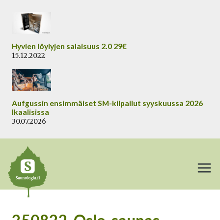
Siirry
sisältöön
Hyvien löylyjen salaisuus 2.0 29€
15.12.2022
Aufgussin ensimmäiset SM-kilpailut syyskuussa 2026
Ikaalisissa
30.07.2026