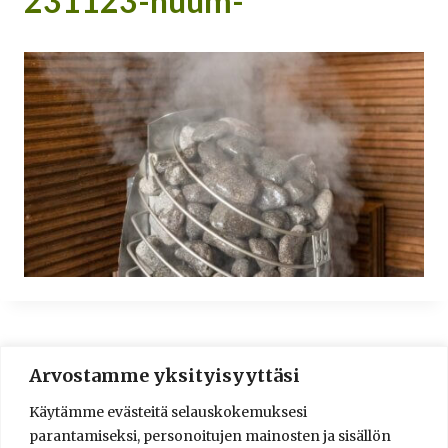
231123-huum-
Arvostamme yksityisyyttäsi
© 2016-2025 Lassi A. Liikkanen
Käytämme evästeitä selauskokemuksesi
info@saunologia.fi
parantamiseksi, personoitujen mainosten ja sisällön
Facebook
LinkedIn
Instagram