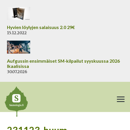
Siirry
sisältöön
Hyvien löylyjen salaisuus 2.0 29€
15.12.2022
Aufgussin ensimmäiset SM-kilpailut syyskuussa 2026
Ikaalisissa
30.07.2026